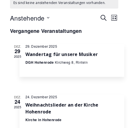
Es sind keine anstehenden Veranstaltungen vorhanden.
Verans
Ver
Anstehende
Suche
Liste
Datum
Ans
Suche
Vergangene Veranstaltungen
wählen.
Nav
und
29. Dezember 2025
DEZ.
Ansich
29
Wandertag für unsere Musiker
2025
Naviga
DGH Hohenrode
Kirchweg 8, Rinteln
24. Dezember 2025
DEZ.
24
Weihnachtslieder an der Kirche
2025
Hohenrode
Kirche in Hohenrode